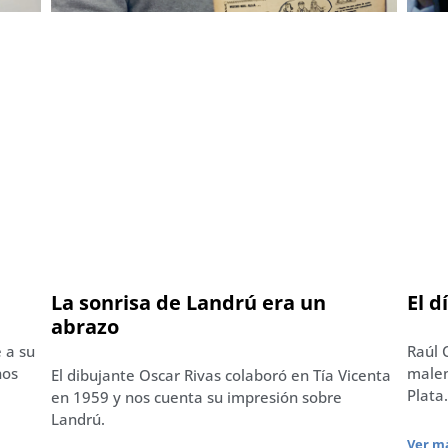
La sonrisa de Landrú era un
El d
abrazo
e a su
Raúl 
nos
malen
El dibujante Oscar Rivas colaboró en Tía Vicenta
Plata.
en 1959 y nos cuenta su impresión sobre
Landrú.
Ver má