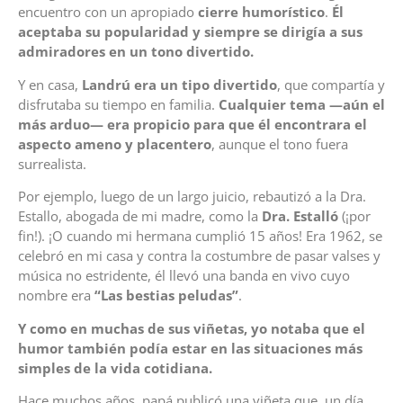
encuentro con un apropiado
cierre humorístico
.
Él
aceptaba su popularidad y siempre se dirigía a sus
admiradores en un tono divertido.
Y en casa,
Landrú era un tipo divertido
, que compartía y
disfrutaba su tiempo en familia.
Cualquier tema —aún el
más arduo— era propicio para que él encontrara el
aspecto ameno y placentero
, aunque el tono fuera
surrealista.
Por ejemplo, luego de un largo juicio, rebautizó a la Dra.
Estallo, abogada de mi madre, como la
Dra. Estalló
(¡por
fin!). ¡O cuando mi hermana cumplió 15 años! Era 1962, se
celebró en mi casa y contra la costumbre de pasar valses y
música no estridente, él llevó una banda en vivo cuyo
nombre era
“Las bestias peludas”
.
Y como en muchas de sus viñetas, yo notaba que el
humor también podía estar en las situaciones más
simples de la vida cotidiana.
Hace muchos años, papá publicó una viñeta que, un día