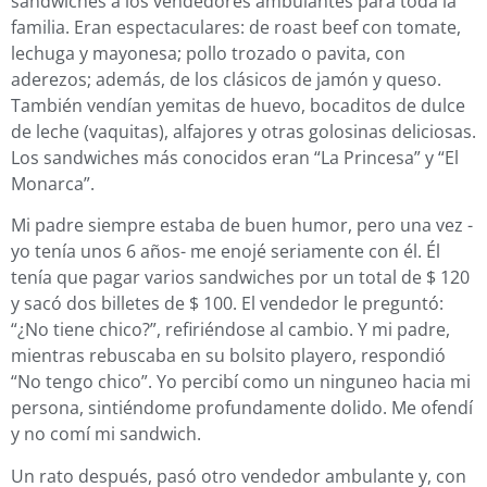
sandwiches a los vendedores ambulantes para toda la
familia. Eran espectaculares: de roast beef con tomate,
lechuga y mayonesa; pollo trozado o pavita, con
aderezos; además, de los clásicos de jamón y queso.
También vendían yemitas de huevo, bocaditos de dulce
de leche (vaquitas), alfajores y otras golosinas deliciosas.
Los sandwiches más conocidos eran “La Princesa” y “El
Monarca”.
Mi padre siempre estaba de buen humor, pero una vez -
yo tenía unos 6 años- me enojé seriamente con él. Él
tenía que pagar varios sandwiches por un total de $ 120
y sacó dos billetes de $ 100. El vendedor le preguntó:
“¿No tiene chico?”, refiriéndose al cambio. Y mi padre,
mientras rebuscaba en su bolsito playero, respondió
“No tengo chico”. Yo percibí como un ninguneo hacia mi
persona, sintiéndome profundamente dolido. Me ofendí
y no comí mi sandwich.
Un rato después, pasó otro vendedor ambulante y, con