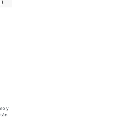
smo y
stán