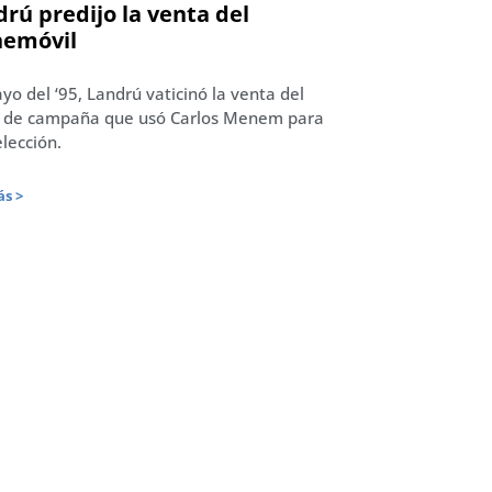
rú predijo la venta del
emóvil
yo del ‘95, Landrú vaticinó la venta del
 de campaña que usó Carlos Menem para
elección.
s >