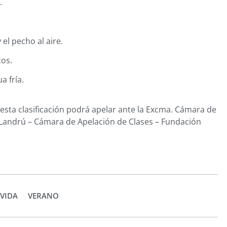
a.
 el pecho al aire.
cos.
a fría.
sta clasificación podrá apelar ante la Excma. Cámara de
a Landrú – Cámara de Apelación de Clases – Fundación
 VIDA
VERANO