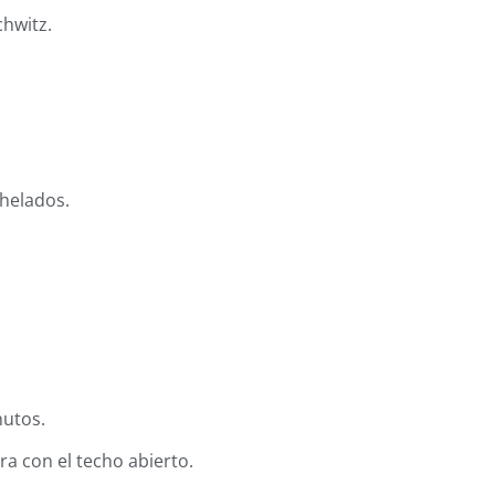
chwitz.
 helados.
nutos.
era con el techo abierto.