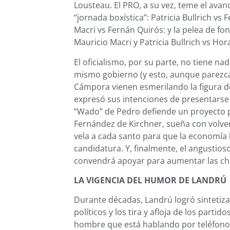
Lousteau. El PRO, a su vez, teme el avan
“jornada boxística”: Patricia Bullrich vs F
Macri vs Fernán Quirós: y la pelea de fo
Mauricio Macri y Patricia Bullrich vs Ho
El oficialismo, por su parte, no tiene n
mismo gobierno (y esto, aunque parezc
Cámpora vienen esmerilando la figura d
expresó sus intenciones de presentarse 
“Wado” de Pedro defiende un proyecto pa
Fernández de Kirchner, sueña con volver
vela a cada santo para que la economía 
candidatura. Y, finalmente, el angustio
convendrá apoyar para aumentar las ch
LA VIGENCIA DEL HUMOR DE LANDRÚ
Durante décadas, Landrú logró sintetiza
políticos y los tira y afloja de los partid
hombre que está hablando por teléfono,