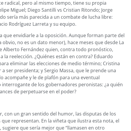
ce radical, pero al mismo tiempo, tiene su propia
elipe Miguel; Diego Santilli vs Cristian Ritondo; Jorge
ndo sería más parecida a un combate de lucha libre:
racio Rodríguez Larreta y su equipo.
ada que envidiarle a la oposición. Aunque forman parte del
a obvio, no es un dato menor), hace meses que desde La
e Alberto Fernández quien, contra todo pronóstico,
a la reelección. ¿Quiénes están en contra? Eduardo
ra eliminar las elecciones de medio término; Cristina
 a ser presidenta; y Sergio Massa, que le prende una
lo acompañe y le de plafón para una eventual
so interrogante de los gobernadores peronistas: ¿a quién
ances de perpetuarse en el poder?
r, con un gran sentido del humor, las disputas de los
os que representan. En la viñeta que ilustra esta nota, el
 sugiere que sería mejor que “llamasen en otro