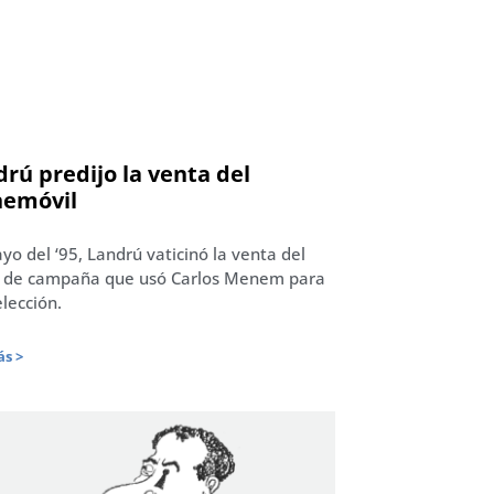
rú predijo la venta del
emóvil
yo del ‘95, Landrú vaticinó la venta del
 de campaña que usó Carlos Menem para
elección.
s >