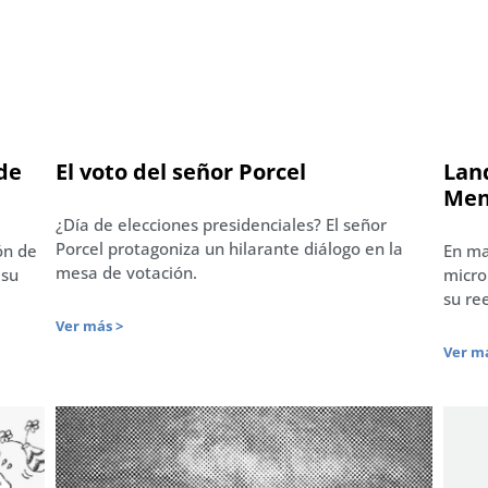
 de
El voto del señor Porcel
Land
Men
¿Día de elecciones presidenciales? El señor
Porcel protagoniza un hilarante diálogo en la
ón de
En ma
mesa de votación.
 su
micro
su re
Ver más >
Ver má