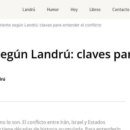
Landrú
Humor
Hoy
Libros
Contacto
iente según Landrú: claves para entender el conflicto
egún Landrú: claves pa
drú
 lo son. El conflicto entre Irán, Israel y Estados
y tiene décadas de historia acumulada. Para entenderlo