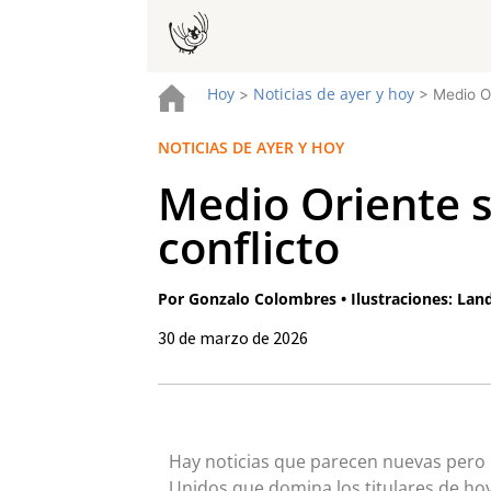
Hoy
Noticias de ayer y hoy
>
>
Medio Or
NOTICIAS DE AYER Y HOY
Medio Oriente s
conflicto
Por Gonzalo Colombres • Ilustraciones: Lan
30 de marzo de 2026
Hay noticias que parecen nuevas pero no
Unidos que domina los titulares de ho