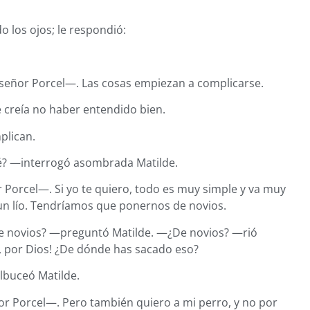
o los ojos; le respondió:
eñor Porcel—. Las cosas empiezan a complicarse.
creía no haber entendido bien.
plican.
é? —interrogó asombrada Matilde.
Porcel—. Si yo te quiero, todo es muy simple y va muy
 un lío. Tendríamos que ponernos de novios.
e novios? —preguntó Matilde. —¿De novios? —rió
, por Dios! ¿De dónde has sacado eso?
lbuceó Matilde.
or Porcel—. Pero también quiero a mi perro, y no por