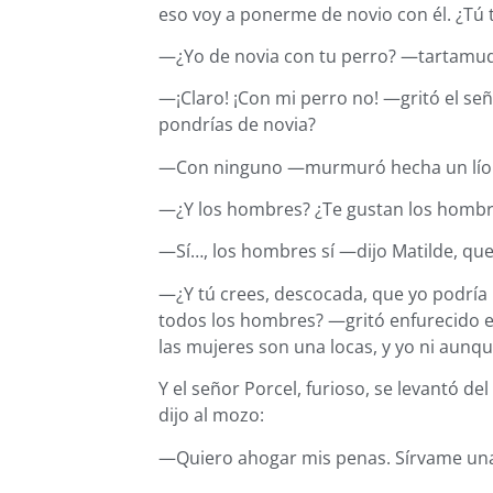
eso voy a ponerme de novio con él. ¿Tú 
—¿Yo de novia con tu perro? —tartamud
—¡Claro! ¡Con mi perro no! —gritó el s
pondrías de novia?
—Con ninguno —murmuró hecha un lío l
—¿Y los hombres? ¿Te gustan los hombre
—Sí…, los hombres sí —dijo Matilde, que 
—¿Y tú crees, descocada, que yo podrí
todos los hombres? —gritó enfurecido el 
las mujeres son una locas, y yo ni aun
Y el señor Porcel, furioso, se levantó de
dijo al mozo:
—Quiero ahogar mis penas. Sírvame una