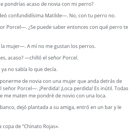
te pondrías acaso de novia con mi perro?
eó confundidísima Matilde—. No, con tu perro no.
eñor Porcel—. ¿Se puede saber entonces con qué perro te
a mujer—. A mí no me gustan los perros.
s, acaso? —chilló el señor Porcel.
ya no sabía lo que decía.
a ponerme de novia con una mujer que anda detrás de
señor Porcel—. ¡Perdida! ¡Loca perdida! Es inútil. Todas
que me maten me pondré de novio con una loca.
l banco, dejó plantada a su amiga, entró en un bar y le
 copa de “Chinato Rojas».