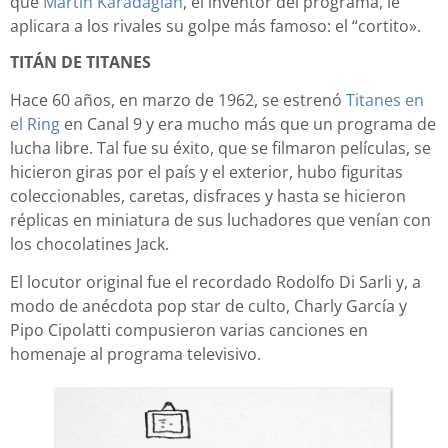
que
Martí­n Karadagián
, el inventor del programa, le
aplicara a los rivales su golpe más famoso: el “cortito».
TITÁN DE TITANES
Hace 60 años, en marzo de 1962, se estrenó
Titanes en
el Ring
en Canal 9 y era mucho más que un programa de
lucha libre. Tal fue su éxito, que se filmaron pelí­culas, se
hicieron giras por el paí­s y el exterior, hubo figuritas
coleccionables, caretas, disfraces y hasta se hicieron
réplicas en miniatura de sus luchadores que venían con
los chocolatines Jack.
El locutor original fue el recordado Rodolfo Di Sarli y, a
modo de anécdota pop star de culto, Charly García y
Pipo Cipolatti compusieron varias canciones en
homenaje al programa televisivo.