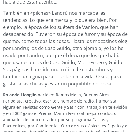
había que estar atento…
También en «pilchas» Landrú nos marcaba las
tendencias. Lo que era mersa y lo que era bien. Por
ejemplo, la época de los suéters de Vanlon, que han
desaparecido. Tuvieron su época de furor y su época de
quemo, como todas las cosas. Hasta los mocasines elegí
por Landrú; los de Casa Guido, otro ejemplo, yo los he
usado por Landrú, porque él decía que los que había
que usar eran los de Casa Guido, Montevideo y Guido…
Sus páginas han sido una crítica de costumbres y
también una guía para triunfar en la vida. O sea, para
gustar a las chicas y estar un poquititito en onda.
Rolando Hanglin
nació en Ramos Mejía, Buenos Aires.
Periodista, creativo, escritor, hombre de radio, humorista.
Figura en revistas como Gente y Satiricón, trabajó en televisión
y en 2002 ganó el Premio Martín Fierro al mejor conductor
animador del año en radio, por su programa Cartas y
Encuentros, por Continental. Otro de sus clásicos es El gato y el
zorro, en colaboración con Mario Mactas. Publicó los libros El