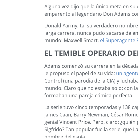
Alguna vez dijo que la única meta en su 
emparentó al legendario Don Adams c
Donald Yarmy, tal su verdadero nombre, l
larga carrera, nunca pudo sacarse de en
mundo: Maxwell Smart,
el Superagente 
EL TEMIBLE OPERARIO D
Adams comenzó su carrera en la década 
le propuso el papel de su vida:
un agent
Control (una parodia de la CIA) y lucha
mundo. Claro que no estaba solo: con la
formaban una pareja cómica perfecta.
La serie tuvo cinco temporadas y 138 cap
James Caan, Barry Newman, César Romero
genial Vincent Price. Pero, claro: ¿quién
Sigfrido? Tan popular fue la serie, que L
nombre del espía.