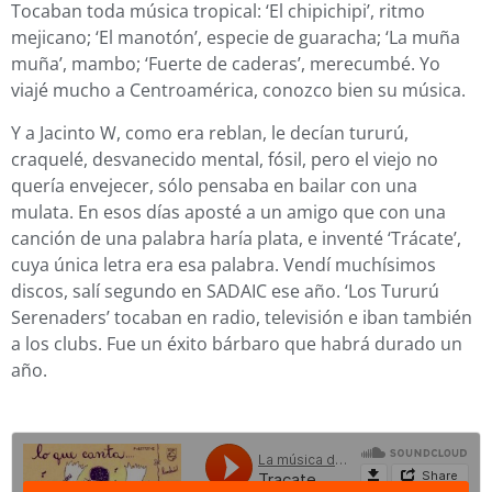
Tocaban toda música tropical: ‘El chipichipi’, ritmo
mejicano; ‘El manotón’, especie de guaracha; ‘La muña
muña’, mambo; ‘Fuerte de caderas’, merecumbé. Yo
viajé mucho a Centroamérica, conozco bien su música.
Y a Jacinto W, como era reblan, le decían tururú,
craquelé, desvanecido mental, fósil, pero el viejo no
quería envejecer, sólo pensaba en bailar con una
mulata. En esos días aposté a un amigo que con una
canción de una palabra haría plata, e inventé ‘Trácate’,
cuya única letra era esa palabra. Vendí muchísimos
discos, salí segundo en SADAIC ese año. ‘Los Tururú
Serenaders’ tocaban en radio, televisión e iban también
a los clubs. Fue un éxito bárbaro que habrá durado un
año.