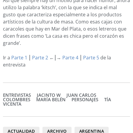
Así que siempre hay un motivo para hacer humor, ahora
utilizo la palabra ‘kitsch’, con la que se indica el mal
gusto que caracteriza especialmente a los productos
artísticos de la cultura de masa. Como esas cajas con
caracoles que hay en Mar del Plata, o esos letreros que
dicen frases como ‘La casa es chica pero el corazón es
grande’.
Ir a
Parte 1
⎮
Parte 2
←⎮→
Parte 4
⎮
Parte 5
de la
entrevista
ENTREVISTAS
JACINTO W
JUAN CARLOS
COLOMBRES
MARÍA BELÉN
PERSONAJES
TÍA
VICENTA
ACTUALIDAD
ARCHIVO
ARGENTINA