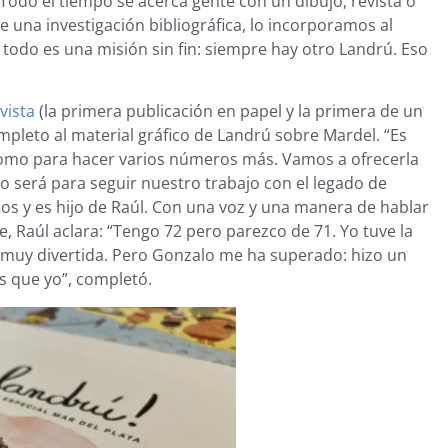
“Todo el tiempo se acerca gente con un dibujo, revista o
 una investigación bibliográfica, lo incorporamos al
r todo es una misión sin fin: siempre hay otro Landrú. Eso
vista
(la primera publicación en papel y la primera de un
mpleto al material gráfico de Landrú sobre Mardel. “Es
 como para hacer varios números más. Vamos a ofrecerla
do será para seguir nuestro trabajo con el legado de
años y es hijo de Raúl. Con una voz y una manera de hablar
, Raúl aclara: “Tengo 72 pero parezco de 71. Yo tuve la
e muy divertida. Pero Gonzalo me ha superado: hizo un
s que yo”, completó.