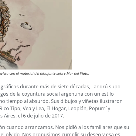
ista con el material del dibujante sobre Mar del Plata.
 gráficos durante más de siete décadas, Landrú supo
asgos de la coyuntura social argentina con un estilo
o tiempo al absurdo. Sus dibujos y viñetas ilustraron
ico Tipo, Vea y Lea, El Hogar, Leoplán, Popurrí y
Aires, el 6 de julio de 2017.
ción cuando arrancamos. Nos pidió a los familiares que su
el olvido. Nos propusimos cumplir su deseo y esa es